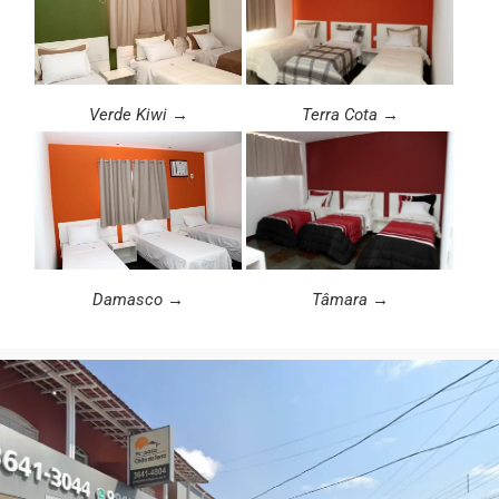
Verde Kiwi →
Terra Cota →
Damasco →
Tâmara →